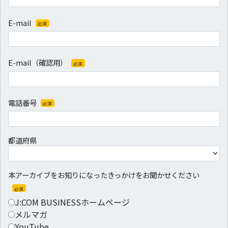
三者に提供する事はございません。
ただし、上記個人情報の利用目的を達成するために当社の代行業者及び情報
処理業者に対して個人情報を委託する場合がございます。
E-mail
必須
その場合には当社の責任で適切な委託先を選定し、個人情報の取扱いに関す
る契約を締結した上で委託します。
また、当サイトでは広告の効果測定のため、第三者の運営するツールから当
サイトへ訪れる前にクリックされている広告の情報（クリック日や広告掲載
サイトなど）を取得し、ご登録いただいた情報と照合する場合がございま
E-mail（確認用）
必須
す。
Club Off byJ:COMサービスをご希望いただいたお客さまにつきましては、当
該サービスを提供する目的で株式会社リロクラブ（会員向け優待・特典サー
ビス代行業者）に対してお客さまの個人情報（氏名・性別・生年月日・住
電話番号
必須
所・電話番号・J:COMID）を提供いたします。
その場合、当社は当該代行事業者との間に定めた「顧客情報保護への取り組
み」に関する契約内容に従い、当社の伝送システムを利用して安全に配慮い
たします。
都道府県
当サイト上からの個人情報の入力を拒否する事は可能です。
ただし、その際にはサービス提供に関連する行為（サービス提供可否確認や
連絡及び仮申込受付、各種変更申込受付）のお申し込みを受け付ける事がで
きませんので、ご了承ください。
本アーカイブをお知りになったきっかけをお聞かせください
お客さまにはご自身の個人情報について開示・訂正・削除を要求する権利が
あります。
必須
請求の方法に関しては下記までお問い合わせください。
J:COM BUSINESSホームページ
メルマガ
開示手続きなどに関するお問合せ窓口：
・JCOM株式会社 個人情報保護管理者 リスクマネジメント部長
YouTube