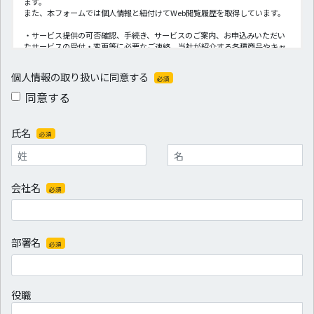
ます。
また、本フォームでは個人情報と紐付けてWeb閲覧履歴を取得しています。
・サービス提供の可否確認、手続き、サービスのご案内、お申込みいただい
たサービスの受付・変更等に必要なご連絡、当社が紹介する各種商品やキャ
ンペーン情報等のご案内、アンケートのお願い等、電話・電子メール・郵便
物・当社グループの通信設備等を利用したご連絡・担当者によるご訪問のた
個人情報の取り扱いに同意する
必須
め。
同意する
・お客さまのテレビの視聴状況やSmart TV Box・Smart J:COMBox・イン
ターネットの使用状況並びに操作に関する記録と契約者の個人情報を利用
し、営業・販売活動の促進やプロモーションを行うため。また、これらにつ
氏名
必須
いてアンケート調査及びその分析を行い、設備の保守及び新規サービスの開
発やサービスレベルの維持・向上を図りあるいは集計・分析を行い、統計資
料を作成するため。
・お客さまのテレビの視聴状況やSmart TV Box・Smart J:COM Box・イン
会社名
必須
ターネットの使用状況並びに操作に関する記録から、おすすめ情報の表示を
するため。
※その他の利用目的は、当社とご契約いただく際にお渡しする当社の重要事
項説明書などをご確認ください。
部署名
必須
※尚、過去に当社サービスのいずれかをご利用いただいた方についても、お
客さま情報に準じて取扱わせていただきます。
お預かりした個人情報は、当社が定める「プライバシーポリシー」に従い、
役職
適切に管理いたします。
当社は、お客さまご本人から事前の同意、承諾を得ない限り、個人情報を第