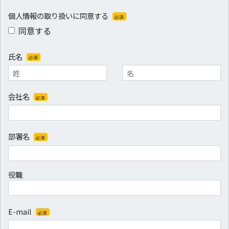
ンペーン情報等のご案内、アンケートのお願い等、電話・電子メール・郵便
物・当社グループの通信設備等を利用したご連絡・担当者によるご訪問のた
個人情報の取り扱いに同意する
必須
め。
同意する
・お客さまのテレビの視聴状況やSmart TV Box・Smart J:COMBox・イン
ターネットの使用状況並びに操作に関する記録と契約者の個人情報を利用
し、営業・販売活動の促進やプロモーションを行うため。また、これらにつ
氏名
必須
いてアンケート調査及びその分析を行い、設備の保守及び新規サービスの開
発やサービスレベルの維持・向上を図りあるいは集計・分析を行い、統計資
料を作成するため。
・お客さまのテレビの視聴状況やSmart TV Box・Smart J:COM Box・イン
会社名
必須
ターネットの使用状況並びに操作に関する記録から、おすすめ情報の表示を
するため。
※その他の利用目的は、当社とご契約いただく際にお渡しする当社の重要事
項説明書などをご確認ください。
部署名
必須
※尚、過去に当社サービスのいずれかをご利用いただいた方についても、お
客さま情報に準じて取扱わせていただきます。
お預かりした個人情報は、当社が定める「プライバシーポリシー」に従い、
役職
適切に管理いたします。
当社は、お客さまご本人から事前の同意、承諾を得ない限り、個人情報を第
三者に提供する事はございません。
ただし、上記個人情報の利用目的を達成するために当社の代行業者及び情報
処理業者に対して個人情報を委託する場合がございます。
E-mail
必須
その場合には当社の責任で適切な委託先を選定し、個人情報の取扱いに関す
る契約を締結した上で委託します。