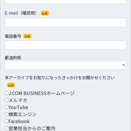
また、当サイトでは広告の効果測定のため、第三者の運営するツールから当
サイトへ訪れる前にクリックされている広告の情報（クリック日や広告掲載
サイトなど）を取得し、ご登録いただいた情報と照合する場合がございま
E-mail（確認用）
必須
す。
Club Off byJ:COMサービスをご希望いただいたお客さまにつきましては、当
該サービスを提供する目的で株式会社リロクラブ（会員向け優待・特典サー
ビス代行業者）に対してお客さまの個人情報（氏名・性別・生年月日・住
電話番号
必須
所・電話番号・J:COMID）を提供いたします。
その場合、当社は当該代行事業者との間に定めた「顧客情報保護への取り組
み」に関する契約内容に従い、当社の伝送システムを利用して安全に配慮い
たします。
都道府県
当サイト上からの個人情報の入力を拒否する事は可能です。
ただし、その際にはサービス提供に関連する行為（サービス提供可否確認や
連絡及び仮申込受付、各種変更申込受付）のお申し込みを受け付ける事がで
きませんので、ご了承ください。
本アーカイブをお知りになったきっかけをお聞かせください
お客さまにはご自身の個人情報について開示・訂正・削除を要求する権利が
あります。
必須
請求の方法に関しては下記までお問い合わせください。
J:COM BUSINESSホームページ
メルマガ
開示手続きなどに関するお問合せ窓口：
・JCOM株式会社 個人情報保護管理者 リスクマネジメント部長
YouTube
・J:COMグループ各社 個人情報保護管理者 人事・管理統括部長／管理部
検索エンジン
長／経営・管理部長／各局局長
連絡先：0120-999-000
Facebook
営業担当からのご案内
J:COMグループの詳細については、
こちら
をご参照ください。